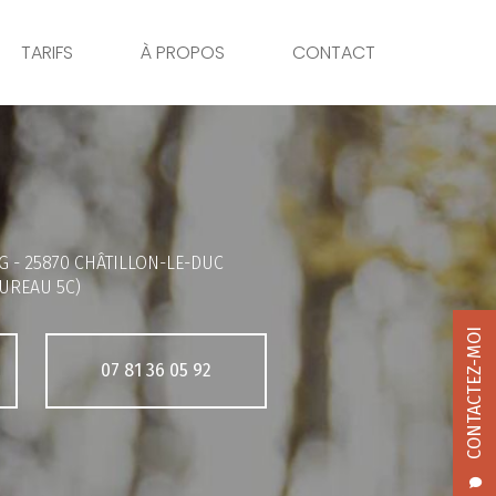
TARIFS
À PROPOS
CONTACT
G -
25870 CHÂTILLON-LE-DUC
UREAU 5C)
CONTACTEZ-MOI
07 81 36 05 92