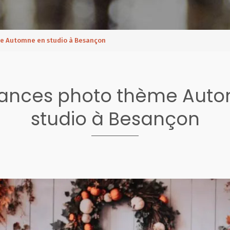
e Automne en studio à Besançon
éances photo thème Aut
studio à Besançon