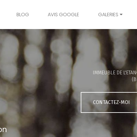
BLOG
AVIS GOOGLE
GALERIES
Mariage
Grossesse
Naissance
Bambins
IMMEUBLE DE L'ETAN
Famille
(B
Couple
Portrait
CONTACTEZ-MOI
Galerie client
on