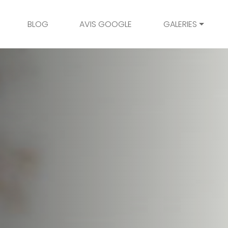
BLOG
AVIS GOOGLE
GALERIES
Mariage
Grossesse
Naissance
Bambins
Famille
Couple
Portrait
Galerie client