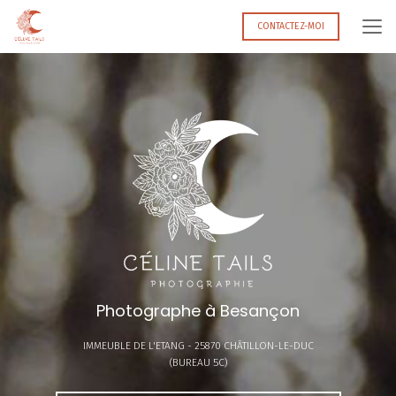
Aller
au
CONTACTEZ-MOI
contenu
principal
Photographe à Besançon
IMMEUBLE DE L'ETANG -
25870 CHÂTILLON-LE-DUC
(BUREAU 5C)