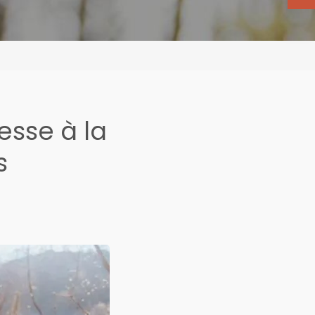
esse à la
s