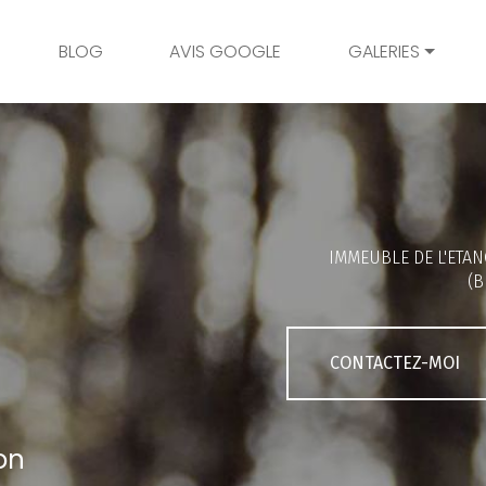
BLOG
AVIS GOOGLE
GALERIES
Mariage
Grossesse
Naissance
Bambins
IMMEUBLE DE L'ETAN
Famille
(B
Couple
Portrait
CONTACTEZ-MOI
Galerie client
on