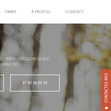
TARIFS
À PROPOS
CONTACT
G -
25870 CHÂTILLON-LE-DUC
UREAU 5C)
CONTACTEZ-MOI
07 81 36 05 92