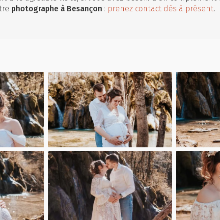
tre
photographe
à Besançon
:
prenez contact dès à présent
.