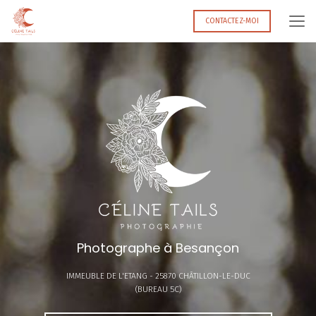
Aller
au
CONTACTEZ-MOI
contenu
principal
Photographe à Besançon
IMMEUBLE DE L'ETANG -
25870 CHÂTILLON-LE-DUC
(BUREAU 5C)