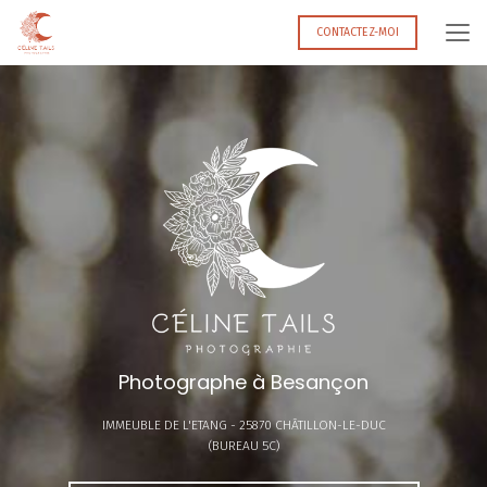
Aller
au
CONTACTEZ-MOI
contenu
principal
Photographe à Besançon
IMMEUBLE DE L'ETANG -
25870 CHÂTILLON-LE-DUC
(BUREAU 5C)