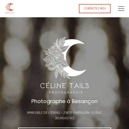
Aller
au
CONTACTEZ-MOI
contenu
principal
Photographe à Besançon
IMMEUBLE DE L'ETANG -
25870 CHÂTILLON-LE-DUC
(BUREAU 5C)