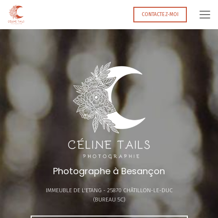
Aller
au
CONTACTEZ-MOI
contenu
principal
Photographe à Besançon
IMMEUBLE DE L'ETANG -
25870 CHÂTILLON-LE-DUC
(BUREAU 5C)