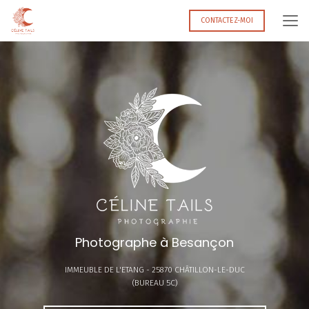
Aller
au
CONTACTEZ-MOI
contenu
principal
Photographe à Besançon
IMMEUBLE DE L'ETANG -
25870 CHÂTILLON-LE-DUC
(BUREAU 5C)