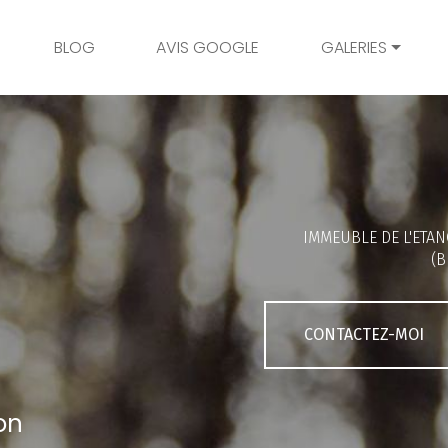
BLOG
AVIS GOOGLE
GALERIES
Mariage
Grossesse
Naissance
Bambins
IMMEUBLE DE L'ETAN
Famille
(B
Couple
Portrait
CONTACTEZ-MOI
Galerie client
on