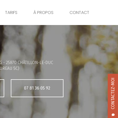
TARIFS
À PROPOS
CONTACT
G -
25870 CHÂTILLON-LE-DUC
UREAU 5C)
CONTACTEZ-MOI
07 81 36 05 92