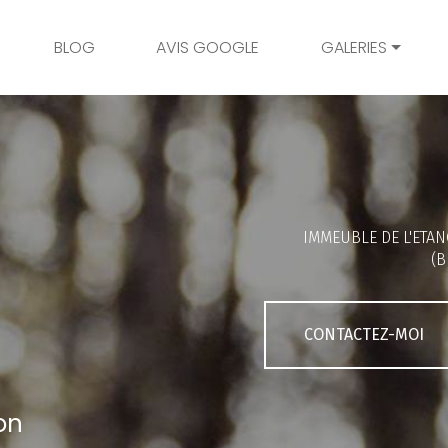
BLOG
AVIS GOOGLE
GALERIES
Mariage
Grossesse
Naissance
Bambins
IMMEUBLE DE L'ETAN
Famille
(B
Couple
Portrait
CONTACTEZ-MOI
Galerie client
on