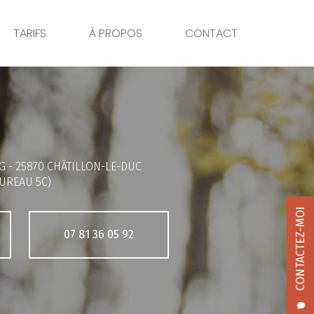
TARIFS
À PROPOS
CONTACT
G -
25870 CHÂTILLON-LE-DUC
UREAU 5C)
CONTACTEZ-MOI
07 81 36 05 92