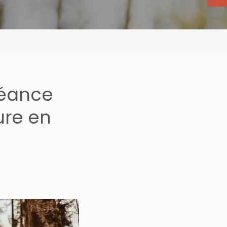
séance
ure en