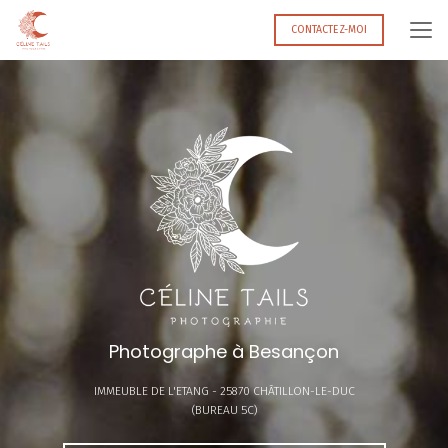
Aller
au
CONTACTEZ-MOI
contenu
principal
Photographe à Besançon
IMMEUBLE DE L'ETANG -
25870 CHÂTILLON-LE-DUC
(BUREAU 5C)