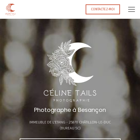
Aller
au
CONTACTEZ-MOI
contenu
principal
Photographe à Besançon
IMMEUBLE DE L'ETANG -
25870 CHÂTILLON-LE-DUC
(BUREAU 5C)