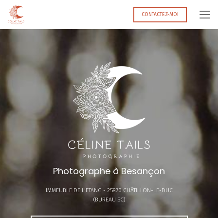
Aller
au
CONTACTEZ-MOI
contenu
principal
Photographe à Besançon
IMMEUBLE DE L'ETANG -
25870 CHÂTILLON-LE-DUC
(BUREAU 5C)