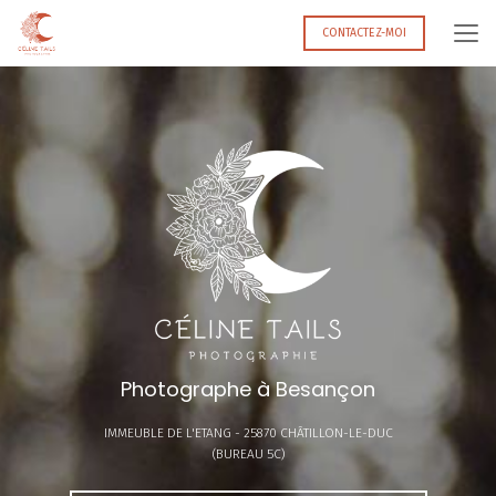
Aller
au
CONTACTEZ-MOI
contenu
principal
Photographe à Besançon
IMMEUBLE DE L'ETANG -
25870 CHÂTILLON-LE-DUC
(BUREAU 5C)