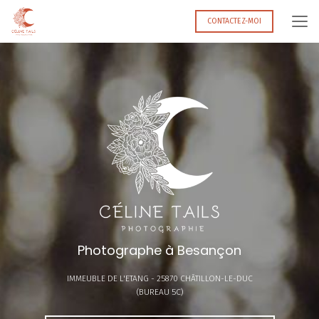
Aller
au
CONTACTEZ-MOI
contenu
principal
Photographe à Besançon
IMMEUBLE DE L'ETANG -
25870 CHÂTILLON-LE-DUC
(BUREAU 5C)