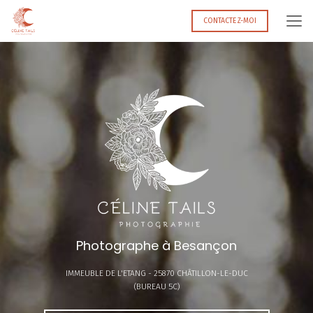
Aller
au
CONTACTEZ-MOI
contenu
principal
Photographe à Besançon
IMMEUBLE DE L'ETANG -
25870 CHÂTILLON-LE-DUC
(BUREAU 5C)