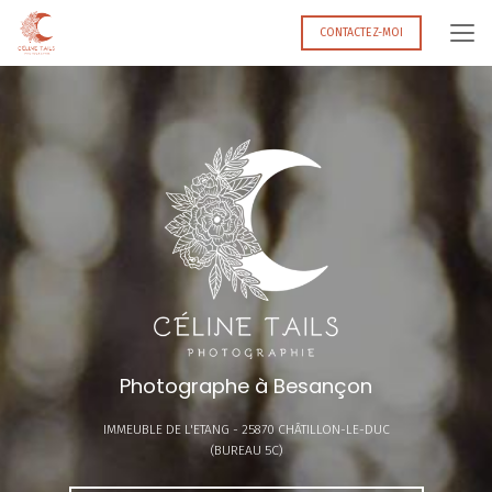
Aller
au
CONTACTEZ-MOI
contenu
principal
Photographe à Besançon
IMMEUBLE DE L'ETANG -
25870 CHÂTILLON-LE-DUC
(BUREAU 5C)