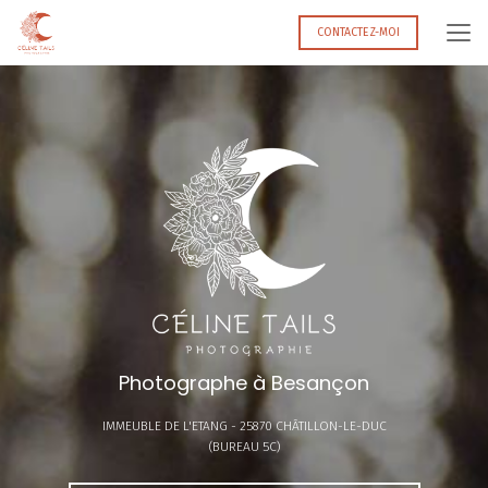
Aller
au
CONTACTEZ-MOI
contenu
principal
Photographe à Besançon
IMMEUBLE DE L'ETANG -
25870 CHÂTILLON-LE-DUC
(BUREAU 5C)