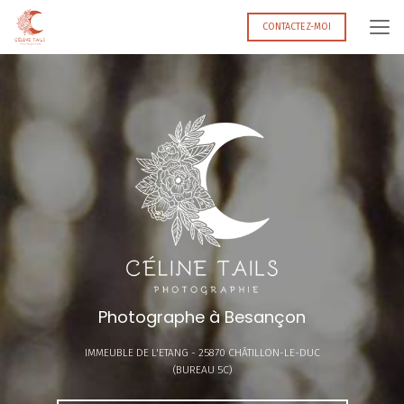
Aller
au
CONTACTEZ-MOI
contenu
principal
Photographe à Besançon
IMMEUBLE DE L'ETANG -
25870 CHÂTILLON-LE-DUC
(BUREAU 5C)