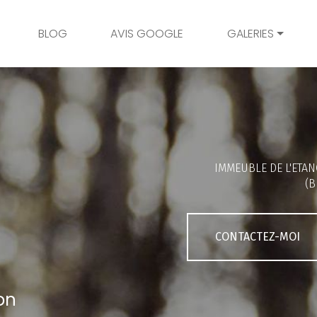
BLOG
AVIS GOOGLE
GALERIES
Mariage
Grossesse
Naissance
Bambins
IMMEUBLE DE L'ETAN
Famille
(B
Couple
Portrait
CONTACTEZ-MOI
Galerie client
on