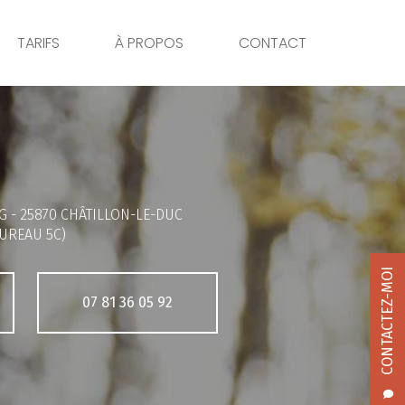
TARIFS
À PROPOS
CONTACT
G -
25870 CHÂTILLON-LE-DUC
UREAU 5C)
CONTACTEZ-MOI
07 81 36 05 92