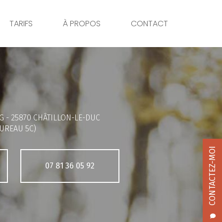
TARIFS
À PROPOS
CONTACT
G -
25870 CHÂTILLON-LE-DUC
UREAU 5C)
CONTACTEZ-MOI
07 81 36 05 92