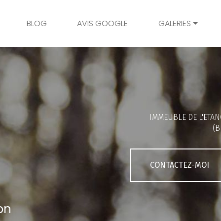
BLOG
AVIS GOOGLE
GALERIES
Mariage
Grossesse
Naissance
Bambins
IMMEUBLE DE L'ETAN
Famille
(B
Couple
Portrait
CONTACTEZ-MOI
Galerie client
on