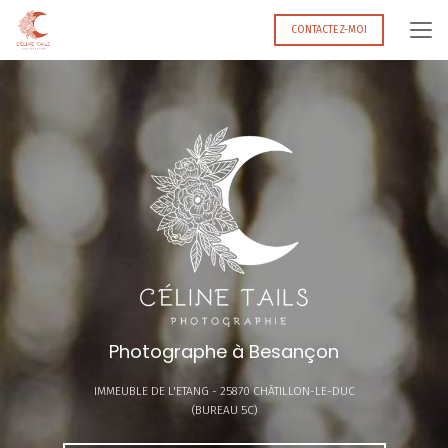
Aller
au
CONTACTEZ-MOI
contenu
principal
Photographe à Besançon
IMMEUBLE DE L'ETANG -
25870 CHÂTILLON-LE-DUC
(BUREAU 5C)