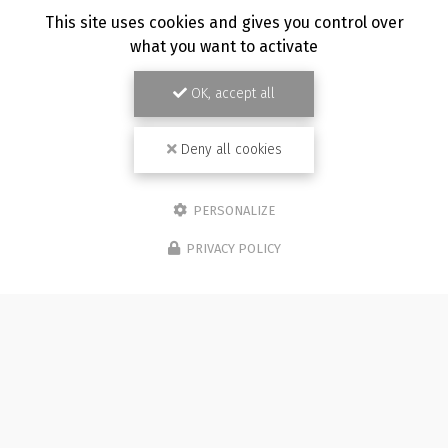
TOUTE L'ACTUALITÉ
This site uses cookies and gives you control over
what you want to activate
OK, accept all
Deny all cookies
PERSONALIZE
PRIVACY POLICY
Photographe à Besançon
Immeuble de l'Etang
25870 CHÂTILLON-LE-DUC (bureau 5C)
07 81 36 05 92