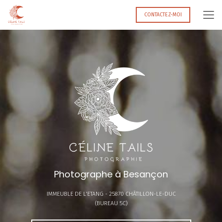
Aller
au
CONTACTEZ-MOI
contenu
principal
Photographe à Besançon
IMMEUBLE DE L'ETANG -
25870 CHÂTILLON-LE-DUC
(BUREAU 5C)