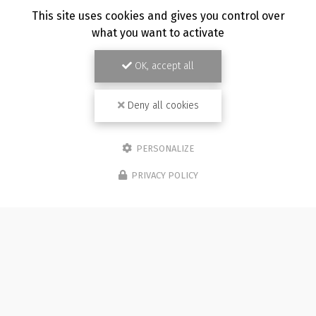
TOUTE L'ACTUALITÉ
This site uses cookies and gives you control over
what you want to activate
OK, accept all
Deny all cookies
PERSONALIZE
PRIVACY POLICY
Photographe à Besançon
Immeuble de l'Etang
25870 CHÂTILLON-LE-DUC (bureau 5C)
07 81 36 05 92