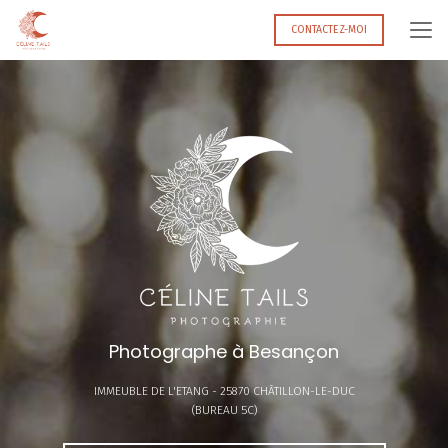
Aller
au
CONTACTEZ-MOI
contenu
principal
Photographe à Besançon
IMMEUBLE DE L'ETANG -
25870 CHÂTILLON-LE-DUC
(BUREAU 5C)