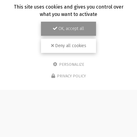
TOUTE L'ACTUALITÉ
This site uses cookies and gives you control over
what you want to activate
OK, accept all
Deny all cookies
PERSONALIZE
PRIVACY POLICY
Photographe à Besançon
Immeuble de l'Etang
25870 CHÂTILLON-LE-DUC (bureau 5C)
07 81 36 05 92