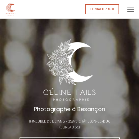
Aller
au
CONTACTEZ-MOI
contenu
principal
Photographe à Besançon
IMMEUBLE DE L'ETANG -
25870 CHÂTILLON-LE-DUC
(BUREAU 5C)