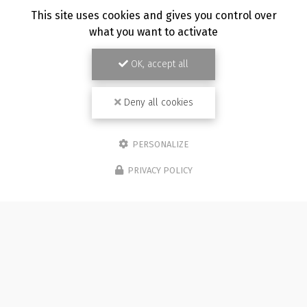
TOUTE L'ACTUALITÉ
This site uses cookies and gives you control over
what you want to activate
OK, accept all
Deny all cookies
PERSONALIZE
PRIVACY POLICY
Photographe à Besançon
Immeuble de l'Etang
25870 CHÂTILLON-LE-DUC (bureau 5C)
07 81 36 05 92