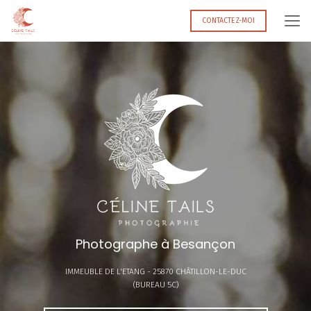
Aller
au
CONTACTEZ-MOI
contenu
principal
Photographe à Besançon
IMMEUBLE DE L'ETANG -
25870 CHÂTILLON-LE-DUC
(BUREAU 5C)