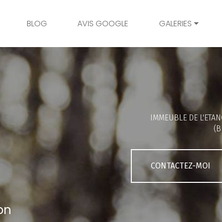
BLOG
AVIS GOOGLE
GALERIES
Mariage
Grossesse
Naissance
Bambins
IMMEUBLE DE L'ETAN
Famille
(B
Couple
Portrait
CONTACTEZ-MOI
Galerie client
on