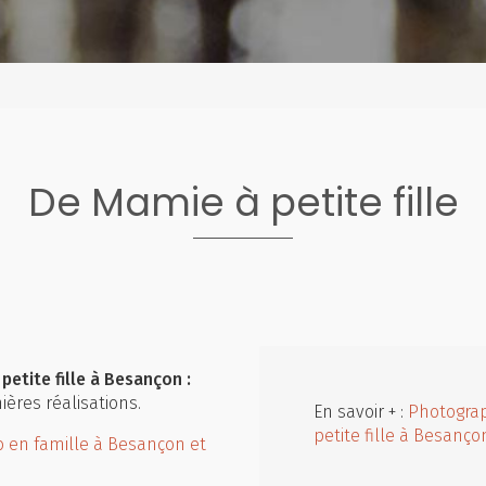
De Mamie à petite fille
tite fille à Besançon :
ères réalisations.
En savoir + :
Photogra
petite fille à Besanço
 en famille à Besançon et