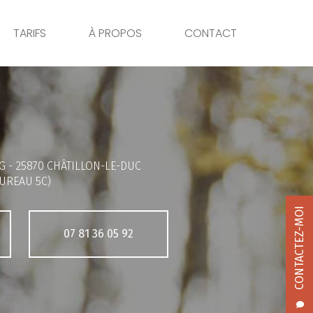
TARIFS
À PROPOS
CONTACT
G -
25870 CHÂTILLON-LE-DUC
UREAU 5C)
CONTACTEZ-MOI
07 81 36 05 92