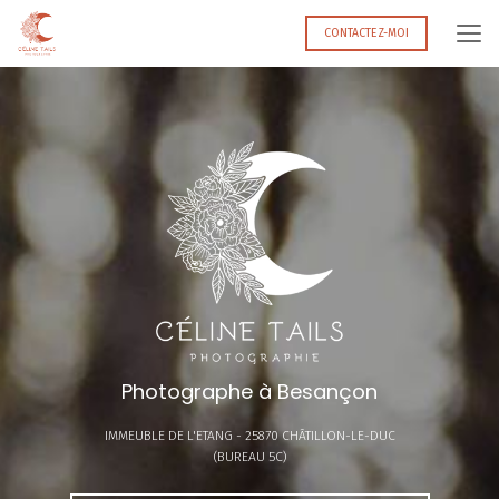
Aller
au
CONTACTEZ-MOI
contenu
principal
Photographe à Besançon
IMMEUBLE DE L'ETANG -
25870 CHÂTILLON-LE-DUC
(BUREAU 5C)