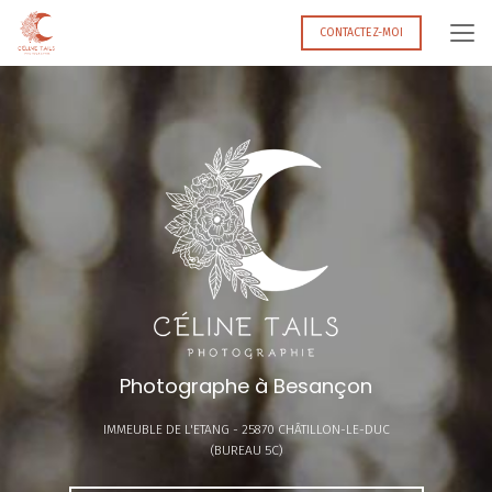
Aller
au
CONTACTEZ-MOI
contenu
principal
Photographe à Besançon
IMMEUBLE DE L'ETANG -
25870 CHÂTILLON-LE-DUC
(BUREAU 5C)