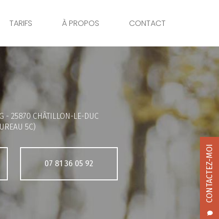
TARIFS
À PROPOS
CONTACT
G -
25870 CHÂTILLON-LE-DUC
UREAU 5C)
CONTACTEZ-MOI
07 81 36 05 92