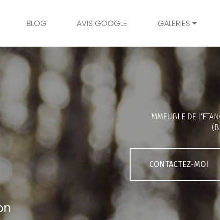
BLOG
AVIS GOOGLE
GALERIES
Mariage
Grossesse
Naissance
Bambins
IMMEUBLE DE L'ETAN
Famille
(B
Couple
Portrait
CONTACTEZ-MOI
Galerie client
on