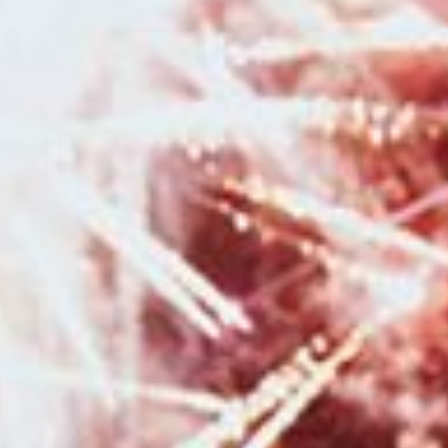
Besançon et en région Bourgogne Franche-Comté
|
Faire une séance
photo avec une photographe en studio à Besançon
|
Photographe
professionnelle de mariage au Moulin de la Mangue en Haute-Saône
|
Photographe professionnelle de mariage avec galerie en ligne pour les
invités en Franche-Comté
|
Duo photographe et vidéaste professionnels
pour reportage photo et vidéo de mariage en Bourgogne Franche-Comté
|
Photographe professionnel de mariage dans la région Bourgogne
Franche-Comté
|
Photographe de mariage dans la région Bourgogne
Franche-Comté
|
Photographe professionnelle pour séance photo
bohème en studio à Bessançon
|
Photographe de mariage
professionnelle à Besançon photos prises sur le vif et authentiques
|
Photographe de mariage avec coffret personnalisé et sa clé USB à
Besançon et en Franche-Comté
|
Faire une séance photo avec un
photographe pour une séance photo naissance avec prêt d'accessoires à
Pontarlier