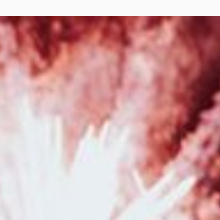
pour enfants et familles à Besançon
|
Acheter un bon cadeau pour Noël
pour offrir une séance photo en studio à Besançon
|
Séance photo
grossesse et naissance bohème en studio à Besançon
|
Tarifs.et
prestations pour photographe de grossesse et de naissance à Besançon
et en Franche Comté
|
Photographe pour shooting photo grossesse avec
robe de shooting spéciales maternité en studio à Besançon
|
Faire une
séance grossesse avec une photographe professionnelle avec prêt de
robes de grossesses à Besançon
|
Photographe professionnelle pour
shooting photo grossesse et naissance avec prêt de tenues et accessoires
en studio à Besançon
|
Photographe pour séance photo grossesse et
séance photo naissance en studio à Besançon
|
Photographe
professionnel de mariage avec séance d'engagement à Besançon et en
Franche-Comté
|
Bons cadeaux à commander en ligne pour une séance
photo avec un photographe à Besançon et sa région
|
Séance photo de
Noël en famille en studio à Besançon
|
Faire une séance photo avec un
photographe professionnelle pour une séance photo naissance avec prêt
d'accessoires à Pontarlier
|
Photographe pour séance photo nouveau né
en studio avec prêts d'accessoires à Besançon
|
Photographe de mariage
pour reportage photo de mariage à Pontarlier et en Franche-Comté
|
Shooting photo grossesse en studio avec mise en beauté par une
professionnelle du maquillage et de la coiffure à Besançon
|
Tarifs et
prestations pour photographe de grossesse et de naissance à Besançon
et en Franche Comté
|
Photographe pour shooting grossesse avec mise
en beauté maquillage et coiffure en studio à Besançon
|
Photographe
professionnel de mariage à Besançon et sa région
|
Bon cadeau pour
Noël pour séance photo avec photographe professionnelle à Besançon
|
Tarifs et prestations pour photographe de mariage à Besançon et en
Franche-Comté
|
Faire une séance grossesse avec une photographe avec
prêt de robes de grossesses à Besançon
|
Faire une séance photo avec
une photographe pour un shooting grossesse et naissance à Besançon
|
Photographe de mariage avec galerie en ligne pour les invités en Franche-
Comté
|
Photographe professionnelle pour séance photo en famille à