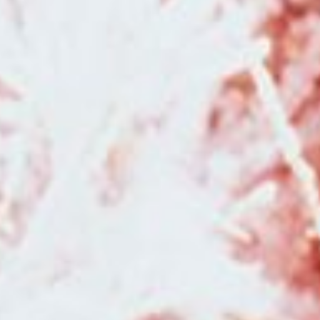
Bessançon
|
Duo photographe et vidéaste pour reportage photo et vidéo
de mariage en Franche-Comté
|
Faire une séance photo avec une
photographe professionnelle en pleine nature dans la région Bourgogne
Franche-Comté
|
Photographe pour reportage photo de mariage bohème
en Franche-Comté
|
Photographe pour shooting photo grossesse et
naissance avec prêt de tenues et accessoires en studio à Besançon
|
Faire une séance photo avec une photographe pour faire un book de
photographie en portrait à Besançon
|
Photographe de mariage pour
reportage photo de mariage avec galerie en ligne à Besançon
|
Photographe pour séance photo grossesse et naissance en studio à
Besançon
|
Photographe pour shooting photo grossesse en studio avec
prêt de robes de créateurs à Besançon
|
Photographe pour shooting
photo naissance avec emmaillotage et décors en studio à Besançon
|
Photographe pour séance photo en pleine nature à Besançon et sa région
|
Bons cadeaux pour faire une séance photo avec un photographe
professionnel à Besançon et en Franche-Comté
|
Séance photo
naissance en famille en studio à Besançon
|
Photographe pour séance
photo bohème en studio à Besançon
|
Faire une séance photo avec une
photographe professionnelle pour faire un book de photographie en
portrait à Besançon
|
Faire un shooting photo anniversaire en studio pour
enfants un an deux ans et plus à Besançon
|
Photographe
professionnelle pour reportage photo de mariage romantique en
Bourgogne Franche-Comté
|
Offrir un bon cadeau pour une séance
photo avec un photographe à Besançon et sa région
|
Offrir un bon
cadeau pour une séance photo avec un photographe professionnel à
Besançon et sa région
|
Faire une séance photo avec une photographe
en studio ou en pleine nature à Besançon
|
Photographe pour séance
photo naissance avec prêt d'accessoires et séance photo de grossesse
avec prêt de robes à Pontarlier
|
Photographe de mariage avec séance
d'engagement à Besançon et en Franche-Comté
|
Photographe de
mariage à Besançon et en Franche-Comté
|
Faire un shooting photo en
famille avec un photographe à Besançon
|
Photographe de mariage à