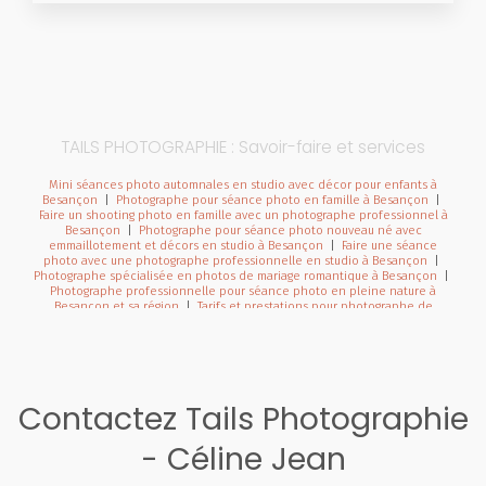
TAILS PHOTOGRAPHIE : Savoir-faire et services
Mini séances photo automnales en studio avec décor pour enfants à
Besançon
|
Photographe pour séance photo en famille à Besançon
|
Faire un shooting photo en famille avec un photographe professionnel à
Besançon
|
Photographe pour séance photo nouveau né avec
emmaillotement et décors en studio à Besançon
|
Faire une séance
photo avec une photographe professionnelle en studio à Besançon
|
Photographe spécialisée en photos de mariage romantique à Besançon
|
Photographe professionnelle pour séance photo en pleine nature à
Besançon et sa région
|
Tarifs et prestations pour photographe de
mariage à Besançon et en Franche Comté
|
Photographe de mariage à
Besançon et sa région
|
Bons cadeaux à commander en ligne pour une
séance photo avec un photographe à Besançon et sa région
|
Offrir un
bon cadeau pour faire une séance photo avec un photographe à
Besançon
|
Photographe pour shooting photo maman et bébé en studio
à Besançon
|
Photographe professionnel de mariage pour reportage
Contactez Tails Photographie
photo de mariage à Pontarlier et en Franche-Comté
|
Photographe
professionnel pour séance photo naissance avec prêt d'accessoires et
séance photo de grossesse avec prêt de robes à Pontarlier
|
- Céline Jean
Photographe professionnel de mariage à Besançon et en Franche-Comté
|
Photographe pour shooting grossesse avec prêt de tenues robes et