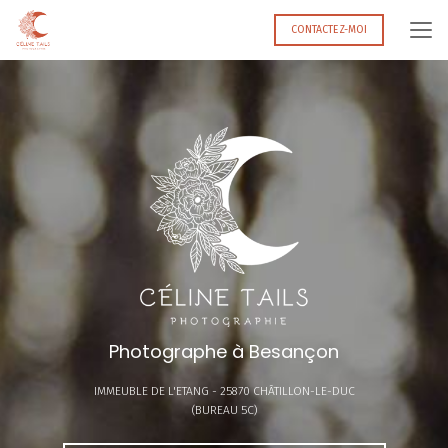
Aller
au
CONTACTEZ-MOI
contenu
principal
Photographe à Besançon
IMMEUBLE DE L'ETANG -
25870 CHÂTILLON-LE-DUC
(BUREAU 5C)