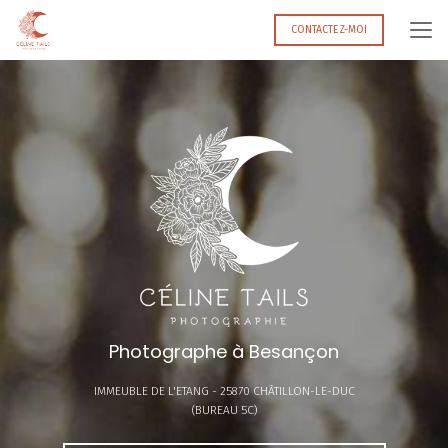
Aller
au
CONTACTEZ-MOI
contenu
principal
Photographe à Besançon
IMMEUBLE DE L'ETANG -
25870 CHÂTILLON-LE-DUC
(BUREAU 5C)