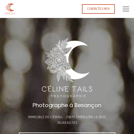
Aller
au
CONTACTEZ-MOI
contenu
principal
Photographe à Besançon
IMMEUBLE DE L'ETANG -
25870 CHÂTILLON-LE-DUC
(BUREAU 5C)