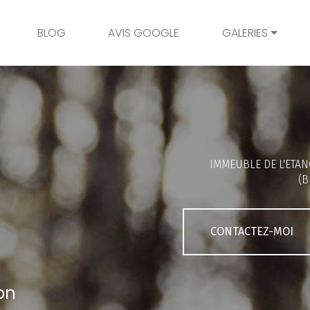
BLOG
AVIS GOOGLE
GALERIES
Mariage
Grossesse
Naissance
Bambins
IMMEUBLE DE L'ETAN
Famille
(B
Couple
Portrait
CONTACTEZ-MOI
Galerie client
on