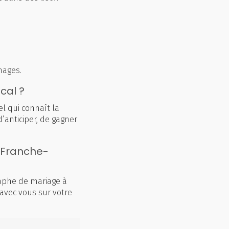
mages.
cal ?
el qui connaît la
’anticiper, de gagner
 Franche-
raphe de mariage à
 avec vous sur votre