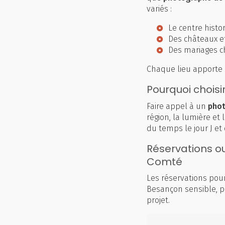
variés :
Le centre hist
Des châteaux et
Des mariages c
Chaque lieu apporte 
Pourquoi chois
Faire appel à un
phot
région, la lumière et
du temps le jour J et
Réservations o
Comté
Les réservations pou
Besançon sensible, pa
projet.