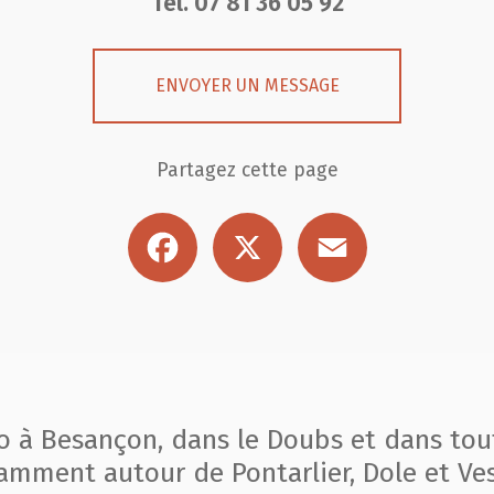
Tél.
07 81 36 05 92
ENVOYER UN MESSAGE
Partagez cette page
Facebook
X
Email
to à Besançon, dans le Doubs et dans tou
amment autour de Pontarlier, Dole et Ves