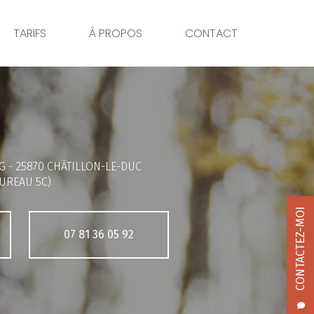
TARIFS
À PROPOS
CONTACT
G -
25870 CHÂTILLON-LE-DUC
UREAU 5C)
CONTACTEZ-MOI
07 81 36 05 92