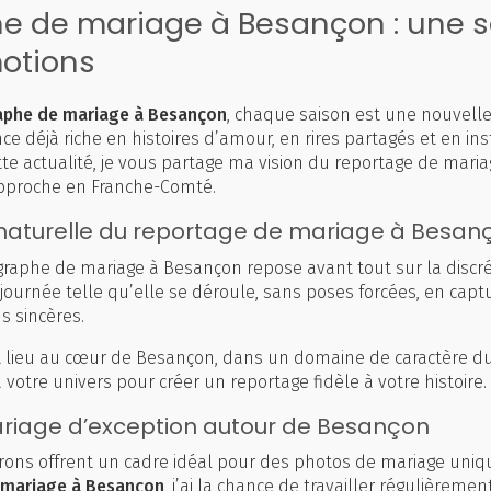
e de mariage à Besançon : une s
motions
aphe de mariage à Besançon
, chaque saison est une nouvell
e déjà riche en histoires d’amour, en rires partagés et en ins
cette actualité, je vous partage ma vision du reportage de mariag
approche en Franche-Comté.
aturelle du reportage de mariage à Besan
raphe de mariage à Besançon repose avant tout sur la discréti
 journée telle qu’elle se déroule, sans poses forcées, en captu
s sincères.
t lieu au cœur de Besançon, dans un domaine de caractère d
 votre univers pour créer un reportage fidèle à votre histoire.
ariage d’exception autour de Besançon
rons offrent un cadre idéal pour des photos de mariage uniqu
 mariage à Besançon
, j’ai la chance de travailler régulièreme