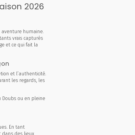
aison 2026
e aventure humaine.
tants vrais capturés
e et ce qui fait la
çon
on et l’authenticité.
rant les regards, les
u Doubs ou en pleine
es. En tant
nt dans des lieux