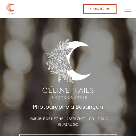
Aller
au
CONTACTEZ-MOI
contenu
principal
Photographe à Besançon
IMMEUBLE DE L'ETANG -
25870 CHÂTILLON-LE-DUC
(BUREAU 5C)