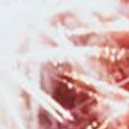
studio à Bessançon
|
Offrir un bon cadeau pour une séance photo avec
un photographe à Besançon et sa région
|
Séance photo grossesse et
naissance bohème en studio à Besançon
|
Photographe de mariage au
Moulin de la Mangue en Haute-Saône
|
Photographe pour séance photo
grossesse et séance photo naissance en studio avec prêt d'accessoires et
tenues à Besançon
|
Mini séances photo automnales en studio avec
décor pour enfants à Besançon
|
Faire une séance grossesse avec une
photographe avec prêt de robes de grossesses à Besançon
|
Shooting
photo grossesse en studio avec mise en beauté par une professionnelle
du maquillage et de la coiffure à Besançon
|
Photographe pour séance
photo naissance avec prêt d'accessoires et séance photo de grossesse
avec prêt de robes à Pontarlier