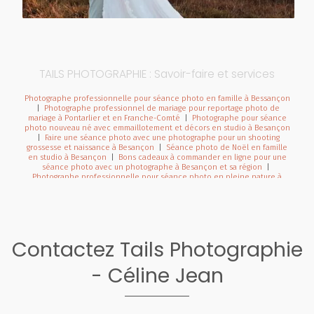
TAILS PHOTOGRAPHIE : Savoir-faire et services
Photographe professionnelle pour séance photo en famille à Bessançon
|
Photographe professionnel de mariage pour reportage photo de
mariage à Pontarlier et en Franche-Comté
|
Photographe pour séance
photo nouveau né avec emmaillotement et décors en studio à Besançon
|
Faire une séance photo avec une photographe pour un shooting
grossesse et naissance à Besançon
|
Séance photo de Noël en famille
en studio à Besançon
|
Bons cadeaux à commander en ligne pour une
séance photo avec un photographe à Besançon et sa région
|
Photographe professionnelle pour séance photo en pleine nature à
Besançon et sa région
|
Photographe professionnel de mariage pour
reportage photo de mariage à Besançon et en Franche-Comté
|
Photographe de mariage professionnelle à Besançon photos prises sur le
vif et authentiques
|
Tarifs et prestations pour photographe de mariage à
Besançon et en Franche-Comté
|
Faire une séance photo avec une
photographe en pleine nature dans la région Bourgogne Franche-Comté
Contactez Tails Photographie
|
Photographe pour séance photo en pleine nature à Besançon et sa
région
|
Faire une séance photo avec une photographe professionnelle
en pleine nature dans la région Bourgogne Franche-Comté
|
Faire un
- Céline Jean
shooting photo bébé avec une photographe professionnelle en studio à
Besançon
|
Bon cadeau pour Noël pour séance photo avec photographe
professionnelle à Besançon
|
Photographe pour séance photo bohème
en studio à Besançon
|
Photographe pour shooting photo grossesse en