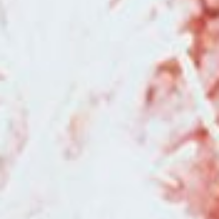
Photographe de mariage pour reportage photo de mariage à Besançon et
en Franche-Comté
|
Photographe de mariage pour reportage photo de
mariage avec galerie en ligne à Besançon
|
Photographe de mariage avec
galerie en ligne pour les invités en Franche-Comté
|
Photographe pour
séance photo en famille à Besançon
|
Faire une séance photo avec une
photographe en studio ou en pleine nature à Besançon
|
Photographe
professionnelle de mariage avec galerie en ligne pour les invités en
Franche-Comté
|
Mini séances photo noël en studio pour enfant et
famille en studio à Besançon
|
Tarifs et prestations pour séance photo
nouveau né en studio à Besançon
|
Photographe de mariage dans la
région Bourgogne Franche-Comté
|
Faire une séance photo avec une
photographe professionnelle pour un shooting grossesse et naissance à
Besançon
|
Photographe mariage pour reportage photo mariage avec
galerie en ligne pour les invités à Besançon
|
Photographe pour shooting
photo grossesse en studio avec prêt de robes de créateurs à Besançon
|
Photographe professionnelle de mariage au Moulin de la Mangue en
Haute-Saône
|
Séance photo de grossesse avec voilages en studio à
Besançon
|
Photographe de mariage à Besançon et en région Bourgogne
Franche-Comté
|
Offrir un bon cadeau pour une séance photo avec un
photographe professionnel à Besançon et sa région
|
Faire une séance
photo avec une photographe professionnelle pour faire un book de
photographie en portrait à Besançon
|
Duo photographe et vidéaste
professionnels pour reportage photo et vidéo de mariage en Bourgogne
Franche-Comté
|
Photographe pour shooting photo Noël avec décors en
studio pour enfants et familles à Besançon
|
Faire une séance photo
avec une photographe professionnelle en studio à Besançon
|
Faire une
séance grossesse avec une photographe professionnelle avec prêt de
robes de grossesses à Besançon
|
Photographe professionnel de mariage
dans la région Bourgogne Franche-Comté
|
Faire une séance photo avec
des animaux de compagnie et avec un cheval à Besançon
|
Photographe
pour séance photo grossesse et séance photo naissance en studio à
Besançon
|
Photographe professionnelle pour séance photo bohème en