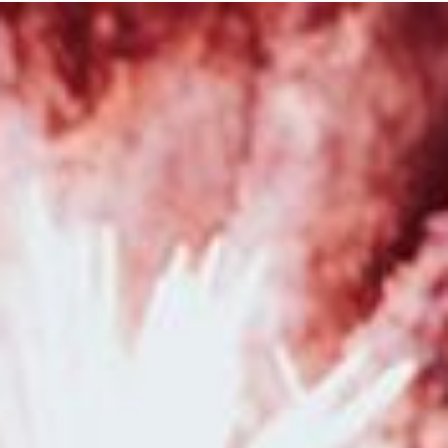
Besançon et en Franche Comté
|
Photographe pour shooting photo
maman et bébé en studio à Besançon
|
Faire une séance photo avec une
photographe pour faire un book de photographie en portrait à Besançon
|
Faire un shooting photo bébé avec une photographe en studio à
Besançon
|
Photographe professionnelle pour shooting photo grossesse
et naissance avec prêt de tenues et accessoires en studio à Besançon
|
Faire un shooting photo en famille avec un photographe professionnel à
Besançon
|
Faire une séance photo avec un photographe pour une
séance photo naissance avec prêt d'accessoires à Pontarlier
|
Photographe professionnelle pour reportage photo de mariage
romantique en Bourgogne Franche-Comté
|
Photographe pour reportage
photo de mariage bohème en Franche-Comté
|
Photographe
professionnel de mariage à Besançon et en Franche-Comté
|
Photographe de mariage pour reportage photo de mariage avec galerie en
ligne à Besançon
|
Photographe pour shooting photo grossesse avec
robe de shooting spéciales maternité en studio à Besançon
|
Séance
photo naissance en famille en studio à Besançon
|
Photographe
professionnel de mariage avec séance d'engagement à Besançon et en
Franche-Comté
|
Photographe spécialisée en photos de mariage
romantique à Besançon
|
Bons cadeaux à commander en ligne pour une
séance photo avec un photographe à Besançon et sa région
|
Photographe professionnel de mariage pour reportage photo de mariage
avec galerie en ligne à Besançon
|
Bons cadeaux pour faire une séance
photo avec un photographe professionnel à Besançon et en Franche-
Comté
|
Offrir un bon cadeau pour faire une séance photo avec un
photographe à Besançon
|
Photographe pour shooting photo naissance
avec emmaillotage et décors en studio à Besançon
|
Photographe pour
reportage photo de mariage romantique en Bourgogne Franche-Comté
|
Photographe pour shooting photo corporate portrait professionnel pour
réseaux sociaux et LinkedIn à Besançon
|
Acheter un bon cadeau pour
Noël pour offrir une séance photo en studio à Besançon
|
Faire un
shooting photo en famille avec un photographe à Besançon
|