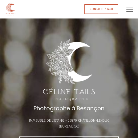
Aller
au
CONTACTEZ-MOI
contenu
principal
Photographe à Besançon
IMMEUBLE DE L'ETANG -
25870 CHÂTILLON-LE-DUC
(BUREAU 5C)