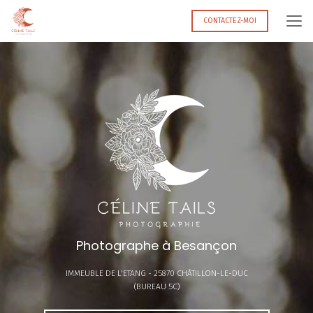
Aller
au
CONTACTEZ-MOI
contenu
principal
Photographe à Besançon
IMMEUBLE DE L'ETANG -
25870 CHÂTILLON-LE-DUC
(BUREAU 5C)