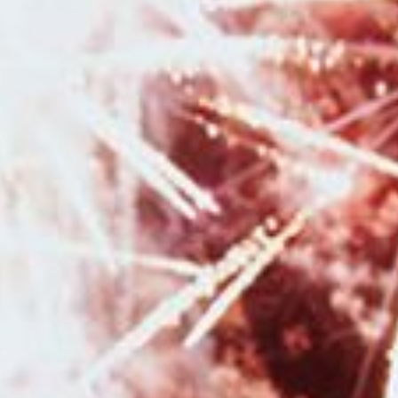
professionnelle de mariage au Moulin de la Mangue en Haute-Saône
|
Photographe pour séance photo grossesse et séance photo naissance en
studio à Besançon
|
Photographe professionnel de mariage pour
reportage photo de mariage avec galerie en ligne à Besançon
|
Bon
cadeau pour Noël pour séance photo avec photographe professionnelle à
Besançon
|
Tarifs et informations pour photographe de mariage en
Franche-Comté
|
Photographe de mariage avec séance d'engagement à
Besançon et en Franche-Comté
|
Photographe professionnelle pour
shooting photo grossesse et naissance avec prêt de tenues et accessoires
en studio à Besançon
|
Mini séances photo automnales en studio avec
décor pour enfants à Besançon
|
Duo photographe et vidéaste
professionnels pour reportage photo et vidéo de mariage en Bourgogne
Franche-Comté
|
Photographe pour séance photo nouveau né avec
photos avec les parents et la fratrie en studio à Besançon
|
Photographe
pour séance photo en pleine nature à Besançon et sa région
|
Photographe de mariage pour reportage photo de mariage à Besançon et
en Franche-Comté
|
Bons cadeaux à commander en ligne pour une
séance photo avec un photographe à Besançon et sa région
|
Photographe pour séance photo nouveau né avec emmaillotement et
décors en studio à Besançon