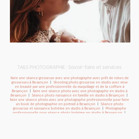
TAILS PHOTOGRAPHIE : Savoir-faire et services
Faire une séance grossesse avec une photographe avec prêt de robes de
grossesses à Besançon
|
Shooting photo grossesse en studio avec mise
en beauté par une professionnelle du maquillage et de la coiffure à
Besançon
|
Faire une séance photo avec une photographe en studio à
Besançon
|
Séance photo naissance en famille en studio à Besançon
|
Faire une séance photo avec une photographe professionnelle pour faire
un book de photographie en portrait à Besançon
|
Séance photo
grossesse et naissance bohème en studio à Besançon
|
Photographe
professionnelle pour séance photo bohème en studio à Bessançon
|
Photographe pour shooting photo grossesse en studio avec robes de
créateurs à Besançon
|
Bons cadeaux à commander en ligne pour une
séance photo avec un photographe à Besançon et sa région
|
Photographe pour reportage photo de mariage bohème en Franche-
Comté
|
Séance photo de Noël en famille en studio à Besançon
|
Faire
une séance photo avec une photographe pour faire un book de