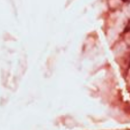
Comté
|
Tarifs et prestations pour photographe de mariage à Besançon et
en Franche-Comté
|
Photographe de mariage pour reportage photo de
mariage à Pontarlier et en Franche-Comté
|
Photographe professionnel
de mariage avec séance d'engagement à Besançon et en Franche-Comté
|
Photographe de mariage à Besançon et sa région
|
Offrir un bon
cadeau pour une séance photo avec un photographe professionnel à
Besançon et sa région
|
Tarifs et prestations pour photographe de
mariage à Besançon et en Franche Comté
|
Photographe pour shooting
photo grossesse avec robe de shooting spéciales maternité en studio à
Besançon
|
Photographe mariage pour reportage photo mariage avec
galerie en ligne pour les invités à Besançon
|
Duo photographe et
vidéaste de mariage à Besançon et sa région
|
Photographe
professionnel de mariage à Besançon et en Franche-Comté
|
Photographe de mariage dans la région Bourgogne Franche-Comté
|
Faire
un shooting photo bébé avec une photographe en studio à Besançon
|
Faire une séance photo avec un photographe professionnelle pour une
séance photo naissance avec prêt d'accessoires à Pontarlier
|
Photographe professionnel de mariage pour reportage photo de mariage à
Besançon et en Franche-Comté
|
Offrir un bon cadeau pour une séance
photo avec un photographe à Besançon et sa région
|
Photographe
professionnel de mariage pour reportage photo de mariage à Pontarlier et
en Franche-Comté
|
Séance photo de grossesse avec voilages en studio
à Besançon
|
Faire un shooting photo bébé avec une photographe
professionnelle en studio à Besançon
|
Duo photographe et vidéaste
pour reportage photo et vidéo de mariage en Franche-Comté
|
Photographe pour séance photo nouveau né en studio avec prêts
d'accessoires à Besançon
|
Offrir un bon cadeau pour faire une séance
photo avec un photographe professionnel à Besançon
|
Photographe de
mariage au Moulin de la Mangue en Haute-Saône
|
Faire un shooting
photo en famille avec un photographe à Besançon
|
Acheter un bon
cadeau pour Noël pour offrir une séance photo en studio à Besançon
|
Photographe pour séance photo en famille à Besançon
|
Photographe