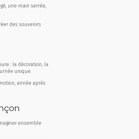
angé, une main serrée,
réer des souvenirs
e : la décoration, la
ournée unique.
motion, année après
ançon
imaginer ensemble