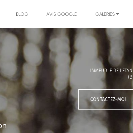
BLOG
AVIS GOOGLE
GALERIES
Mariage
Grossesse
Naissance
Bambins
IMMEUBLE DE L'ETAN
Famille
(B
Couple
Portrait
CONTACTEZ-MOI
Galerie client
on