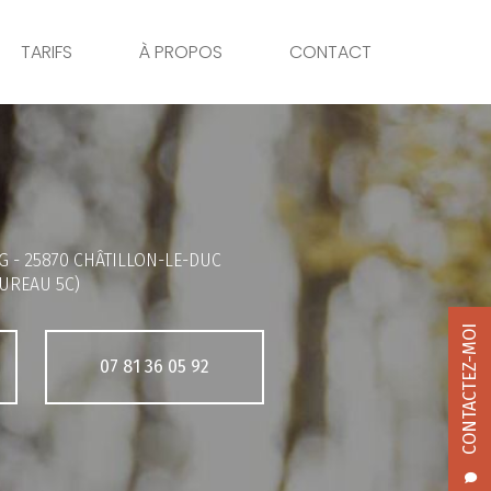
TARIFS
À PROPOS
CONTACT
G -
25870 CHÂTILLON-LE-DUC
UREAU 5C)
CONTACTEZ-MOI
07 81 36 05 92