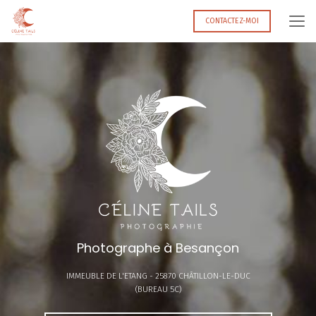
Aller
au
CONTACTEZ-MOI
contenu
principal
Photographe à Besançon
IMMEUBLE DE L'ETANG -
25870 CHÂTILLON-LE-DUC
(BUREAU 5C)