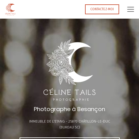
Aller
au
CONTACTEZ-MOI
contenu
principal
Photographe à Besançon
IMMEUBLE DE L'ETANG -
25870 CHÂTILLON-LE-DUC
(BUREAU 5C)