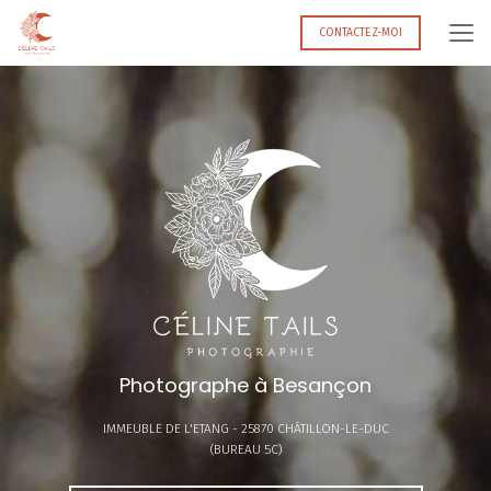
Aller
au
CONTACTEZ-MOI
contenu
principal
Photographe à Besançon
IMMEUBLE DE L'ETANG -
25870 CHÂTILLON-LE-DUC
(BUREAU 5C)