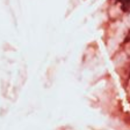
pour séance photo en famille à Besançon
|
Photographe professionnel
de mariage à Besançon et sa région
|
Mini séances photo noël en studio
pour enfant et famille en studio à Besançon
|
Bons cadeaux à
commander en ligne pour une séance photo avec un photographe à
Besançon et sa région
|
Photographe de mariage avec séance
d'engagement à Besançon et en Franche-Comté
|
Faire un shooting
photo anniversaire en studio pour enfants un an deux ans et plus à
Besançon
|
Photographe pour séance photo nouveau né avec
emmaillotement et décors en studio à Besançon
|
Faire une séance
photo avec des animaux de compagnie et avec un cheval à Besançon
|
Faire une séance photo avec une photographe professionnelle en studio
à Besançon
|
Photographe pour séance photo bohème en studio à
Besançon
|
Faire une séance photo avec une photographe en pleine
nature dans la région Bourgogne Franche-Comté
|
Photographe pour
séance photo anniversaire enfant en studio à Besançon
|
Tarifs et
prestations pour photographe de grossesse et de naissance à Besançon
et en Franche Comté
|
Photographe de mariage pour reportage photo de
mariage avec galerie en ligne à Besançon
|
Photographe de mariage à
Besançon et en Franche-Comté
|
Duo photographe et vidéaste pour
reportage photo et vidéo de mariage en Franche-Comté
|
Photographe
professionnel de mariage à Besançon et en Franche-Comté
|
Faire une
séance photo avec un photographe professionnelle pour une séance
photo naissance avec prêt d'accessoires à Pontarlier
|
Offrir un bon
cadeau pour faire une séance photo avec un photographe à Besançon
|
Duo photographe et vidéaste professionnels pour reportage photo et
vidéo de mariage en Bourgogne Franche-Comté
|
Photographe de
mariage dans la région Bourgogne Franche-Comté
|
Tarifs et prestations
pour photographe de mariage à Besançon et en Franche-Comté
|
Faire
un shooting photo bébé avec une photographe professionnelle en studio
à Besançon
|
Acheter un bon cadeau pour Noël pour offrir une séance
photo en studio à Besançon
|
Photographe pour séance photo grossesse
et naissance en studio à Besançon
|
Faire un shooting photo en famille