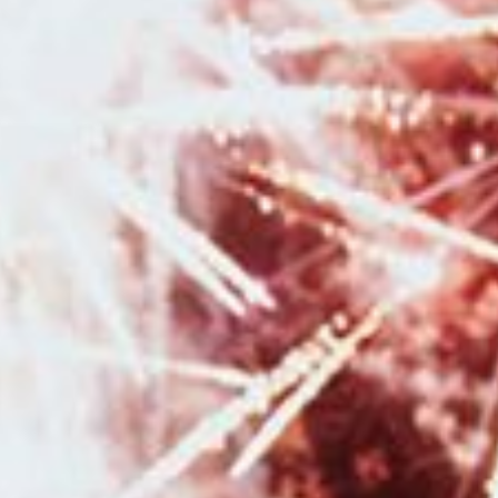
avec un photographe professionnel à Besançon
|
Photographe
professionnelle pour séance photo en famille à Bessançon
|
Faire une
séance photo avec une photographe pour faire un book de photographie
en portrait à Besançon
|
Photographe pour séance photo nouveau né
avec photos avec les parents et la fratrie en studio à Besançon
|
Photographe professionnel pour séance photo naissance avec prêt
d'accessoires et séance photo de grossesse avec prêt de robes à
Pontarlier
|
Photographe pour shooting photo grossesse en studio avec
robes de créateurs à Besançon
|
Photographe professionnelle pour
séance photo en pleine nature à Besançon et sa région
|
Photographe
de mariage au Moulin de la Mangue en Haute-Saône
|
Offrir un bon
cadeau pour faire une séance photo avec un photographe professionnel
à Besançon
|
Tarifs et informations pour photographe de mariage en
Franche-Comté
|
Séance photo de Noël en famille en studio à Besançon
|
Photographe professionnelle pour séance photo bohème en studio à
Bessançon
|
Tarifs.et prestations pour photographe de grossesse et de
naissance à Besançon et en Franche Comté
|
Bons cadeaux à
commander en ligne pour une séance photo avec un photographe à
Besançon et sa région
|
Offrir un bon cadeau pour une séance photo
avec un photographe à Besançon et sa région
|
Duo photographe et
vidéaste de mariage à Besançon et sa région
|
Photographe de mariage
pour reportage photo de mariage à Pontarlier et en Franche-Comté