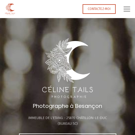
Aller
au
CONTACTEZ-MOI
contenu
principal
Photographe à Besançon
IMMEUBLE DE L'ETANG -
25870 CHÂTILLON-LE-DUC
(BUREAU 5C)