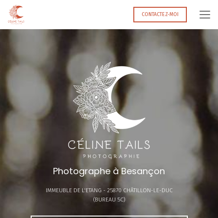
Aller
au
CONTACTEZ-MOI
contenu
principal
Photographe à Besançon
IMMEUBLE DE L'ETANG -
25870 CHÂTILLON-LE-DUC
(BUREAU 5C)