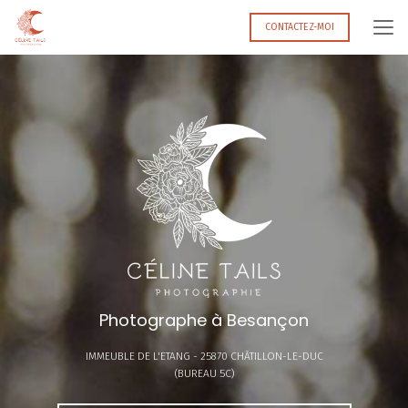
Aller
au
CONTACTEZ-MOI
contenu
principal
Photographe à Besançon
IMMEUBLE DE L'ETANG -
25870 CHÂTILLON-LE-DUC
(BUREAU 5C)