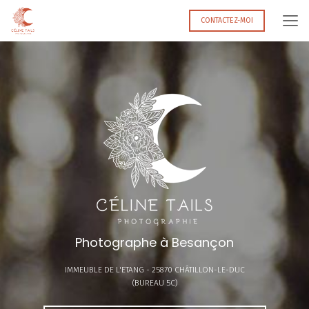
Aller
au
CONTACTEZ-MOI
contenu
principal
Photographe à Besançon
IMMEUBLE DE L'ETANG -
25870 CHÂTILLON-LE-DUC
(BUREAU 5C)