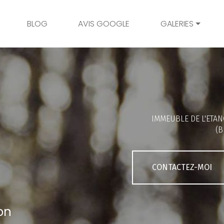
BLOG
AVIS GOOGLE
GALERIES
Mariage
Grossesse
Naissance
Bambins
IMMEUBLE DE L'ETAN
Famille
(B
Couple
Portrait
CONTACTEZ-MOI
Galerie client
on