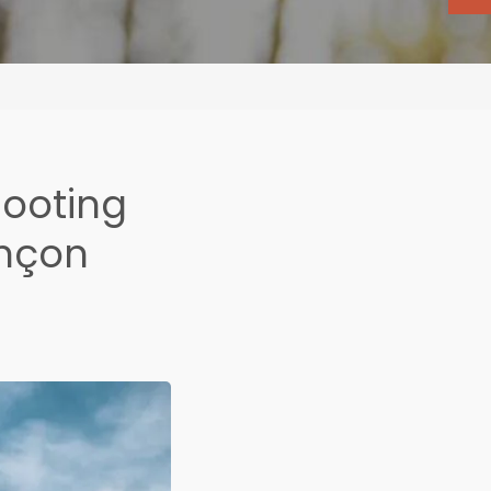
hooting
nçon