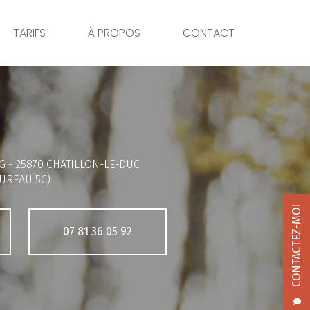
TARIFS
À PROPOS
CONTACT
G -
25870 CHÂTILLON-LE-DUC
UREAU 5C)
CONTACTEZ-MOI
07 81 36 05 92