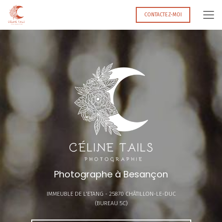
Aller
au
CONTACTEZ-MOI
contenu
principal
Photographe à Besançon
IMMEUBLE DE L'ETANG -
25870 CHÂTILLON-LE-DUC
(BUREAU 5C)