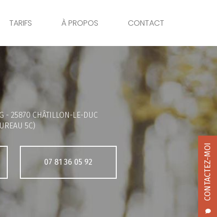
TARIFS
À PROPOS
CONTACT
G -
25870 CHÂTILLON-LE-DUC
UREAU 5C)
CONTACTEZ-MOI
07 81 36 05 92