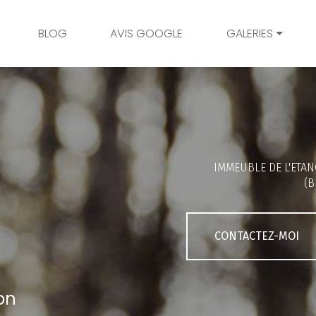
BLOG
AVIS GOOGLE
GALERIES
Mariage
Grossesse
Naissance
Bambins
IMMEUBLE DE L'ETAN
Famille
(B
Couple
Portrait
CONTACTEZ-MOI
Galerie client
on