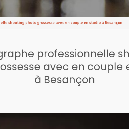
elle shooting photo grossesse avec en couple en studio à Besançon
raphe professionnelle s
ossesse avec en couple 
à Besançon