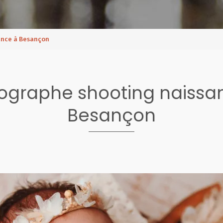
ance à Besançon
ographe shooting naissa
Besançon