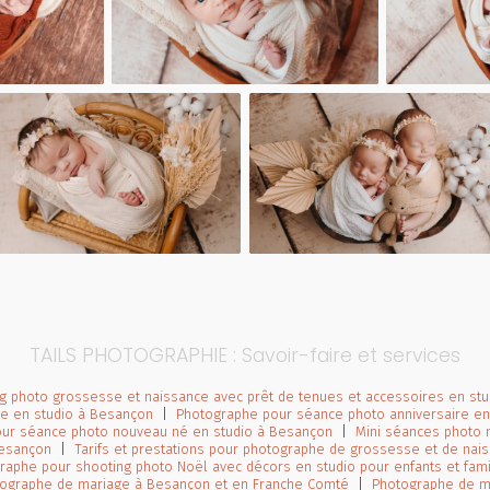
TAILS PHOTOGRAPHIE : Savoir-faire et services
g photo grossesse et naissance avec prêt de tenues et accessoires en st
le en studio à Besançon
|
Photographe pour séance photo anniversaire en
pour séance photo nouveau né en studio à Besançon
|
Mini séances photo n
Besançon
|
Tarifs et prestations pour photographe de grossesse et de nai
raphe pour shooting photo Noël avec décors en studio pour enfants et fam
otographe de mariage à Besançon et en Franche Comté
|
Photographe de m