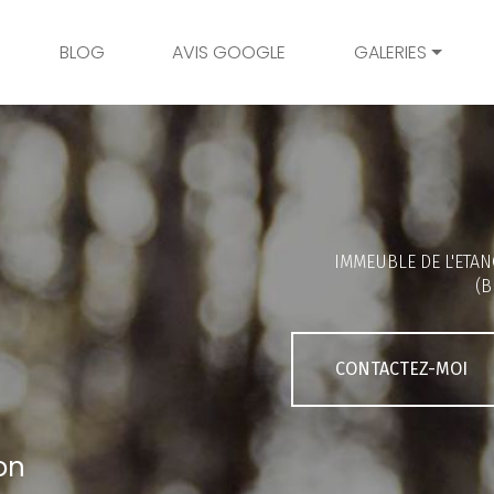
BLOG
AVIS GOOGLE
GALERIES
Mariage
Grossesse
Naissance
Bambins
IMMEUBLE DE L'ETAN
Famille
(B
Couple
Portrait
CONTACTEZ-MOI
Galerie client
on