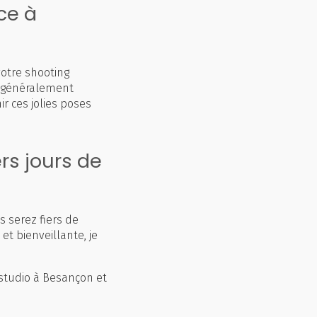
ce à
votre shooting
t généralement
r ces jolies poses
rs jours de
 serez fiers de
t bienveillante, je
studio à Besançon et