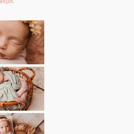
sançon
.