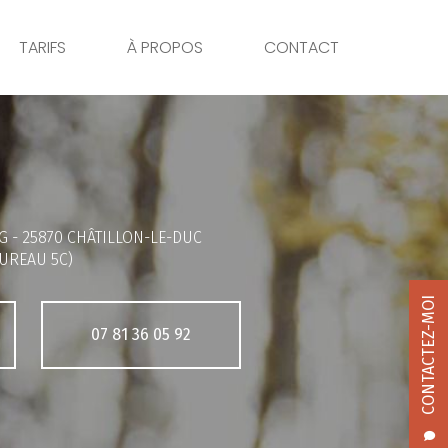
TARIFS
À PROPOS
CONTACT
G -
25870 CHÂTILLON-LE-DUC
UREAU 5C)
CONTACTEZ-MOI
07 81 36 05 92