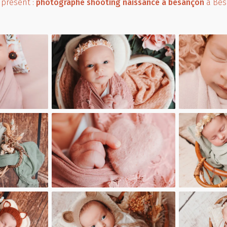
 présent :
photographe shooting naissance à besançon
à Be