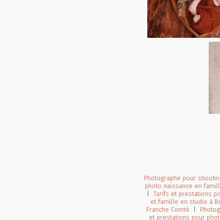
Photographe pour shootin
photo naissance en famil
|
Tarifs et prestations 
et famille en studio à 
Franche Comté
|
Photog
et prestations pour ph