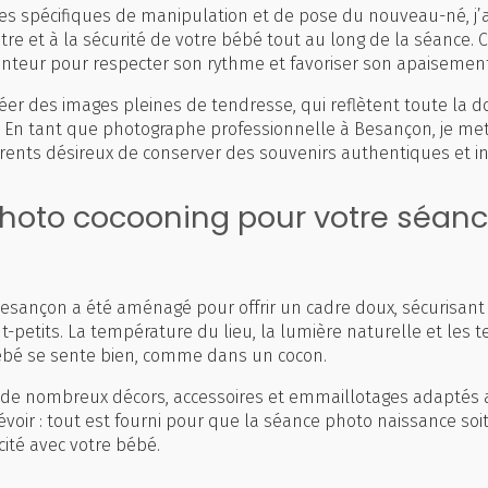
s spécifiques de manipulation et de pose du nouveau-né, j’
être et à la sécurité de votre bébé tout au long de la séance.
lenteur pour respecter son rythme et favoriser son apaisement
réer des images pleines de tendresse, qui reflètent toute la 
e. En tant que photographe professionnelle à Besançon, je me
parents désireux de conserver des souvenirs authentiques et i
photo cocooning pour votre séan
esançon a été aménagé pour offrir un cadre doux, sécurisant e
ut-petits. La température du lieu, la lumière naturelle et les t
bé se sente bien, comme dans un cocon.
n de nombreux décors, accessoires et emmaillotages adaptés
évoir : tout est fourni pour que la séance photo naissance s
ité avec votre bébé.