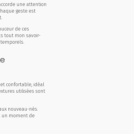
accorde une attention
 Chaque geste est
.
douceur de ces
ts tout mon savoir-
ntemporels.
ce
t confortable, idéal
extures utilisées sont
 aux nouveau-nés.
oit un moment de